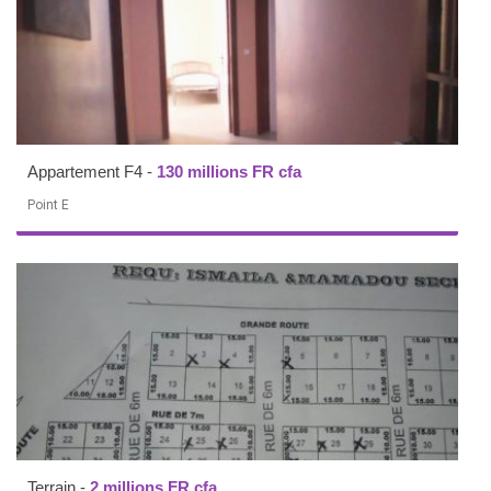
Appartement F4
-
130 millions FR cfa
Point E
Terrain
-
2 millions FR cfa