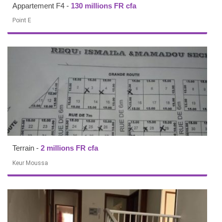
Appartement F4
-
130 millions FR cfa
Point E
Terrain
-
2 millions FR cfa
Keur Moussa