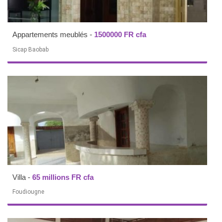
Appartements meublés
-
1500000 FR cfa
Sicap Baobab
Villa
-
65 millions FR cfa
Foudiougne