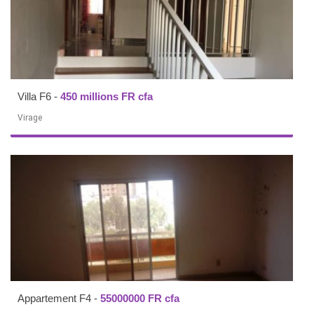
Villa F6
-
450 millions FR cfa
Virage
Appartement F4
-
55000000 FR cfa